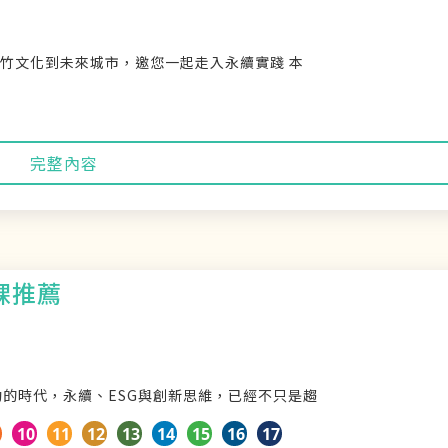
：從竹文化到未來城市，邀您一起走入永續實踐 本
完整內容
課推薦
變動的時代，永續、ESG與創新思維，已經不只是趨
10
11
12
13
14
15
16
17