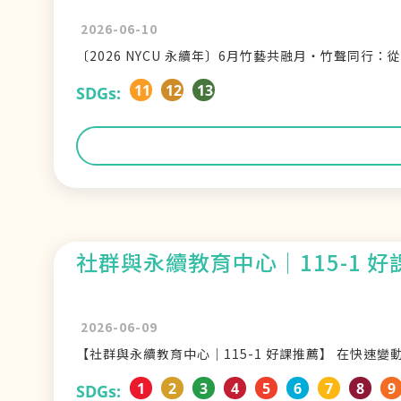
2026-06-10
〔2026 NYCU 永續年〕6月竹藝共融月・竹聲同行
11
12
13
SDGs:
社群與永續教育中心｜115-1 好
2026-06-09
【社群與永續教育中心｜115-1 好課推薦】 在快速
1
2
3
4
5
6
7
8
9
SDGs: