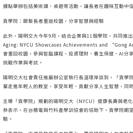
據點舉辦包括美術課、桌遊等活動，讓長者在趣味互動中
貢學院：銀髮長者重返校園，分享智慧與經驗
此外，陽明交大今年9月，結合企業與11個學院，共同推出以
Aging: NYCU Showcases Achievements and “Gong Ac
會重回校園，參與智腦課程、投資理財、養生保健、AI分
挑戰作業與考試。
陽明交大社會責任推展辦公室執行長溫瓌岸談到，「貢學
輩走進年輕人的教室，享受年輕、貢獻分享人生智慧，同
主導「貢學院」規劃的陽明交大（NYCU）健康長壽與老化科學研究中心主任
恭表示，在台積電與竹科產學訓協會的協助下，貢學院期
驗。