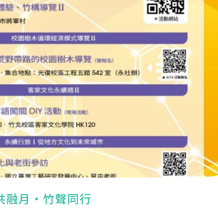
竹藝共融月・竹聲同行