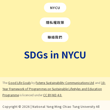
NYCU
隱私權政策
聯絡我們
SDGs in NYCU
The
Good Life Goals
by
Futerra Sustainability Communications Ltd
and
10-
Year Framework of Programmes on Sustainable Lifestyles and Education
Programme
is licenced under
CC BY-ND 4.0.
Copyright ©
2026
| National Yang Ming Chiao Tung University All