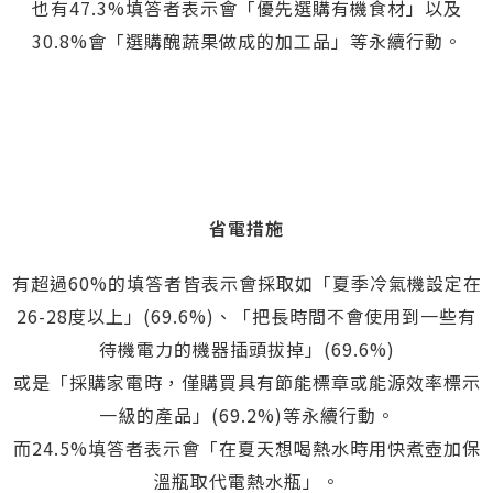
也有47.3%填答者表示會「優先選購有機食材」以及
30.8%會「選購醜蔬果做成的加工品」等永續行動。
省電措施
有超過60%的填答者皆表示會採取如「夏季冷氣機設定在
26-28度以上」(69.6%)、「把長時間不會使用到一些有
待機電力的機器插頭拔掉」(69.6%)
或是「採購家電時，僅購買具有節能標章或能源效率標示
一級的產品」(69.2%)等永續行動。
而24.5%填答者表示會「在夏天想喝熱水時用快煮壺加保
溫瓶取代電熱水瓶」。