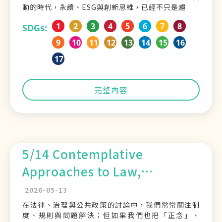
動的時代，永續、ESG與創新思維，已經不只是趨
1
2
3
4
5
6
7
8
SDGs:
9
10
11
12
13
14
15
16
17
完整內容
5/14 Contemplative
Approaches to Law,
Governance, and Public
2026-05-13
Policy in Asia
在法律、治理與公共政策的討論中，我們常常關注制
度、規則與問題解決；但如果我們也把「正念」、