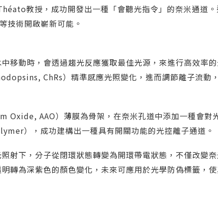
 KIT）Patrick Théato教授，成功開發出一種「會聽光指令」的奈米
技等技術開啟嶄新可能。
水中移動時，會透過趨光反應獲取最佳光源，來進行高效率的
odopsins, ChRs）精準感應光照變化，進而調節離子流
num Oxide, AAO）薄膜為骨架，在奈米孔道中添加一種會
 Polymer），成功建構出一種具有開關功能的光控離子通道。
光照射下，分子從閉環狀態轉變為開環帶電狀態，不僅改變奈
透明轉為深紫色的顏色變化，未來可應用於光學防偽標籤，使