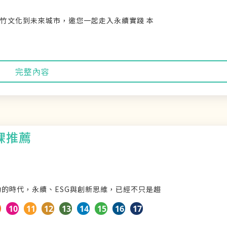
：從竹文化到未來城市，邀您一起走入永續實踐 本
完整內容
課推薦
變動的時代，永續、ESG與創新思維，已經不只是趨
10
11
12
13
14
15
16
17