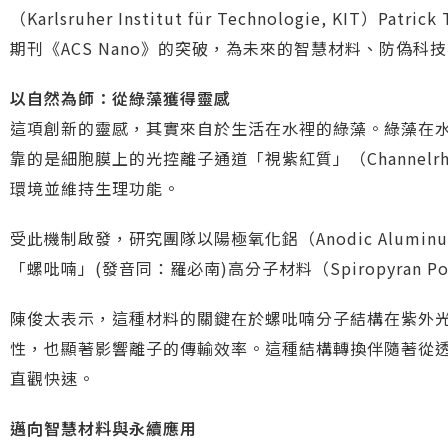
（Karlsruher Institut für Technologie,
期刊《ACS Nano》的突破，為未來的智慧材料、防偽科
以自然為師：從綠藻獲得靈感
這項創新的靈感，其實來自於生活在水裡的綠藻。綠藻在
靠的是細胞膜上的光控離子通道「視紫紅質」（Channelrh
環境並維持生理功能。
受此機制啟發，研究團隊以陽極氧化鋁（Anodic Alumi
「螺吡喃」(發音同：羅必南)高分子材料（Spiropyran
陳俊太表示，這種材料的關鍵在於螺吡喃分子結構在紫外
性，也顯著影響離子的傳輸效率。這種結構轉換伴隨著從
直觀快速。
邁向智慧材料與永續應用