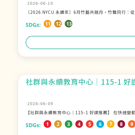
2026-06-10
〔2026 NYCU 永續年〕6月竹藝共融月・竹聲同行
11
12
13
SDGs:
社群與永續教育中心｜115-1 好
2026-06-09
【社群與永續教育中心｜115-1 好課推薦】 在快速
1
2
3
4
5
6
7
8
9
SDGs: