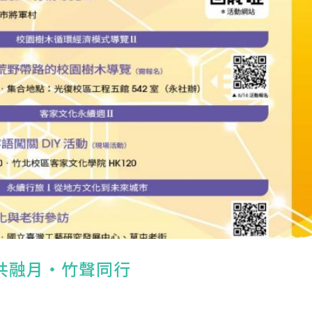
竹藝共融月・竹聲同行