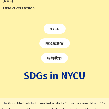
(ROC)
+886-2-28267000
NYCU
隱私權政策
聯絡我們
SDGs in NYCU
The
Good Life Goals
by
Futerra Sustainability Communications Ltd
and
10-