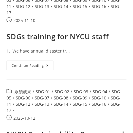
05
/
SDG-06
/
SDG-07
/
SDG-08
/
SDG-09
/
SDG-10
/
SDG-
11
/
SDG-12
/
SDG-13
/
SDG-14
/
SDG-15
/
SDG-16
/
SDG-
17
2025-11-10
SDGs training for NYCU staff
1. We have annual disaster tr...
Continue Reading
.永續成果
/
SDG-01
/
SDG-02
/
SDG-03
/
SDG-04
/
SDG-
05
/
SDG-06
/
SDG-07
/
SDG-08
/
SDG-09
/
SDG-10
/
SDG-
11
/
SDG-12
/
SDG-13
/
SDG-14
/
SDG-15
/
SDG-16
/
SDG-
17
2025-10-12