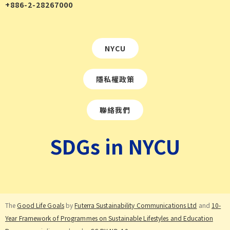
+886-2-28267000
NYCU
隱私權政策
聯絡我們
SDGs in NYCU
The
Good Life Goals
by
Futerra Sustainability Communications Ltd
and
10-
Year Framework of Programmes on Sustainable Lifestyles and Education