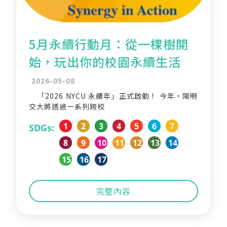
5月永續行動月：從一棵樹開
始，玩出你的校園永續生活
2026-05-08
「2026 NYCU 永續年」正式啟動！ 今年，陽明
交大將透過一系列跨校
1
2
3
4
5
6
7
SDGs:
8
9
10
11
12
13
14
15
16
17
完整內容